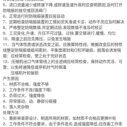
5、进口流量减少或转速下降,或转速急速升高时应查明原因;及时打开
防喘振的放空或回流阀门
6、正常运行时防喘振装置应投自动
7、定期检查防喘振装置的工情如灵失准或卡涩、动作不灵应及时解决
8、严格整定防喘数值,并定期试验,发现数值不准及时校正
9、工况变化,升速、升压不可过猛、过快,要交替进行,缓慢、均匀
10、降速之前应先降压，以免发生喘振
11、当气体性质或状态改变之前，应换算特性线，根据改变后的特性
线整定防喘振值级间密封、平衡盘密封和O形环破损、脱落会诱发喘
振：应经常检查，使之处于完好状态
12、压缩机出口气体管线上的业逆阀应经常检查，保持动作灵活、可
靠；以免转速降低或停机时气时倒灌
压缩机叶轮破损
产生原因
1、材质不合格，强度不够
2、工作条件不良(强度下降)
3、负荷过大，强度降低
4、异常振动，动、静部分碰撞
5、落入夹杂物
处理方法
1、重新审查原设计、制造所用的材质，如材质不合格应更换叶轮
2、工作条件不符合要求，由于条件恶劣,造成强度降低,应改善工作条