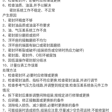
5、检查密封环，必要时应修理或更换
6、检查油质、油温,并予以解决
密封系统工作不稳定、不正常
产生原因
1、密封环精度不够
2、密封油品质或油温不符要求
3、油、气压差系统工作不良
4、密封部分磨损或损坏
5、浮环座的接触磨损不均匀
6、浮环座的端面有缺口或密封面磨损
7、密封环断裂或破坏(组装损伤或空转时热应力破坏)
8、密封面、密封件、O形环被腐蚀
9、因低温操作密封部分结冰
10、计量仪表工作误差
处理方法
1、检查密封环,必要时应修理或更换
2、检查密封油质、指标不符应更换;检查密封油温,并进行调节
3、检查参考气压力及线路,并调整到规定值;检查压差系统各元件工作
情况
4、拆下密封后重新调整间隙组装;按规定进行修理或更换
5、应研磨、修正接触面或更换新的备件
6、消除吸入损伤、减少磨损,必要时更换新的备件
7、可能组装时造成损伤,组装应注意;尽量减少空负荷运转;不能修复时