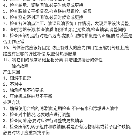
4、检查轴承、调整间隙,必要时修复或更换
5、检查联轴节平衡情况,检查联轴器螺栓、螺母
6、检查测定密封环间隙,必要时候修或更换
7、检查各注油点油压、油温及油系统工作情况，发现异常设法调整。
8、查明污垢来源,检查油质,加强过滤,定期换油,检查轴承,调整间隙
9、检查压缩机运行时是否远离喘振点 ,防喘裕度是否正确,防喘装置是
否工作正常
10、气体管路应很好固定,防止有过大的应力作用在压缩机气缸上;管
路应有足够的弹性补偿,以应付热膨胀量
11、将它们的基座基础互相分离,并增加连接管的弹性
轴承故障
产生原因
1、润滑不正常
2、不对中
3、轴承间隙不符要求
4、压缩机或联轴器不平衡
处理方法
1、确保使用合格的润滑油;定期检查,不应有水和污垢进入油中
2、检查对中情况,必要时应进行调整
3、检查间隙,必要时应进行调整或更换轴承
4、检查压缩机转子组件和联轴器,看是否有污物附着或转子组件缺损,
必要时转子应重新找平衡