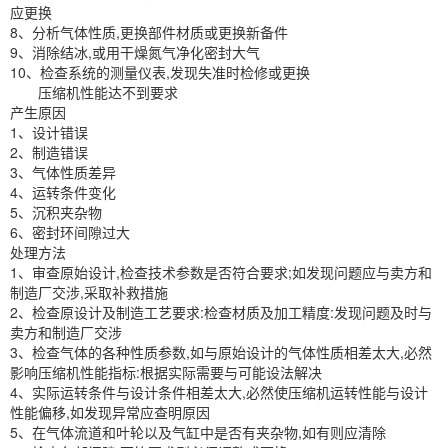
应更换
8、分析气体性质,更换部件材质或更换新备件
9、消除结冰,或用干燥氮气净化密封大气
10、检查系统的测量仪表,发现失准时检修或更换
压缩机性能达不到要求
产生原因
1、设计错误
2、制造错误
3、气体性质差异
4、运转条件变化
5、沉积夹杂物
6、密封环间隙过大
处理方法
1、审查原始设计,检查技术参数是否符合要求;如发现问题应与卖方和
制造厂交涉,采取补救措施
2、检查原设计及制造工艺要求:检查材质及加工精度:发现问题及时与
卖方和制造厂交涉
3、检查气体的各种性质参数,如与原始设计的气体性质相差太大,必然
影响压缩机性能指标:根据实际需要与可能设法解决
4、实际运转条件与设计条件相差太大,必然使压缩机运转性能与设计
性能偏移,如发现异常应查明原因
5、在气体流道和叶轮以及气缸中是否有夹杂物,如有则应清除