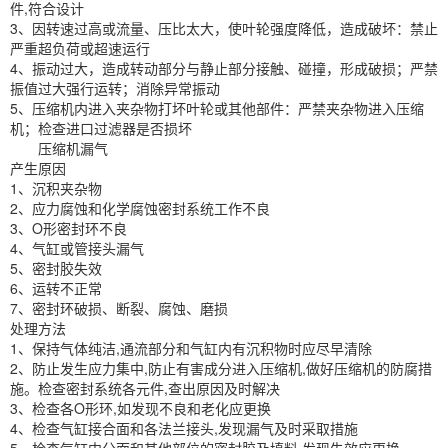
件,符合设计
3、因转速过高或流量、压比太大，使叶轮强度降低，造成破坏：禁止
严重超负荷或超速运行
4、振动过大，造成转动部分与静止部分接触、碰撞，形成破损；严禁
振值过大强行运转；消除异常振动
5、压缩机内进入夹杂物打坏叶轮或其他部件：严禁夹杂物进入压缩
机；检查进口过滤器是否损坏
压缩机漏气
产生原因
1、沉积夹杂物
2、应力腐蚀和化学腐蚀密封系统工作不良
3、O形密封环不良
4、气缸或管接头漏气
5、密封胶失效
6、运转不正常
7、密封环破损、断裂、腐蚀、磨损
处理方法
1、保持气体纯洁,通流部分和气缸内有沉积物时应尽早清除
2、防止发生应力集中,防止有害成分进入压缩机,做好压缩机的防腐措
施。检查密封系统各元件,查出原因及时解决
3、检查各O形环,如发现不良和老化应更换
4、检查气缸接合面和各法兰接头,发现漏气及时采取措施