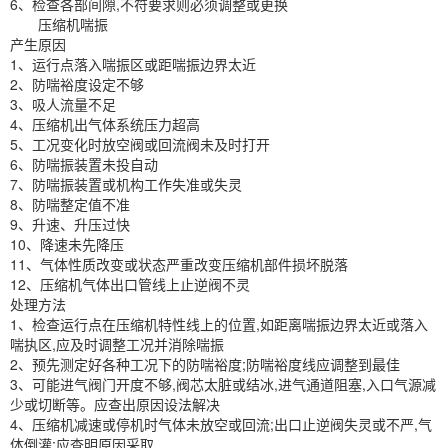
6、检查各部间隙,不符要求则必须调整或更换
压缩机喘振
产生原因
1、运行点落入喘振区或距喘振边界太近
2、防喘裕度设定不够
3、吸人流量不足
4、压缩机出气体系统压力超高
5、工况变化时放空阀或回流阀未及时打开
6、防喘振装置未投自动
7、防喘振装置或机构工作失准或失灵
8、防喘整定值不准
9、升速、升压过快
10、降速未先降压
11、气体性质改变或状态严重改变压缩机部件损坏脱落
12、压缩机气体出口管线上止逆阀不灵
处理方法
1、检查运行点在压缩机特性线上的位置,如距离喘振边界太近或落入
喘执区,应及时调整工况并消除喘振
2、预先测定好各种工况下的防喘裕度;防喘裕度线应调整到最佳
3、可能进气阀门开度不够,阀芯太脏或结冰,进气通道阻塞,入口气源减
少或切断等。应查出原因设法解决
4、压缩机减速或停机时气体未放空或回流;出口止逆阀失灵或不严,气
体倒灌;应查明原因采取