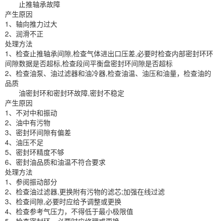
止推轴承故障
产生原因
1、轴向推力过大
2、润滑不正
处理方法
1、检查止推轴承间隙,检查气体进出口压差,必要时检查内部密封环环
间隙数据是否超标,检查段间平衡盘密封环间隙是否超标
2、检查油泵、油过滤器和油冷器,检查油温、油压和油量，检查油的
品质
油密封环和密封环故障,密封不稳定
产生原因
1、不对中和振动
2、油中有污物
3、密封环间隙有偏差
4、油压不足
5、密封环精度不够
6、密封油品质和油温不符合要求
处理方法
1、参阅振动部分
2、检查油过滤器,更换附有污物的滤芯;加强在线过滤
3、检查间隙,必要时应给予调整或更换
4、检查参考气压力，不得低于最小极限值