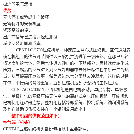
极少的电气连接
优势
无需停工或造成生产破坏
无需特殊的安装机座
紧凑高效的设计
出厂前信号已连接并经过测试
减少安装时间和成本
CENTAC C700压缩机是一种速度型离心式压缩机。空气通过安
装在机组上的进气调节阀进入压缩机并流进第一级压缩。在那里叶轮
将速度加给气体，然后气体进入静止的扩压器部分，再将速度转化成
压力。压缩后的空气进入到空气冷却器中去掉压缩过程中所产生的热
量，从而提高压缩效率。然后通过水气分离器去冷凝水。这样的过程
在每一个接续的阶段重复，直到压缩机达到所要求的工作压力。
CENTAC C700MX2 空压机组是由电机驱动，单层结构、单级吸
气、单级排气的两级压缩无油空气的离心式空气压缩机组。压缩机和
电机使用连轴器连接，整机组包括冷却系统、控制系统、油润滑系统
及其它辅助设备都安装在一个钢制公用底座上。
整个机组的供货范围如下：
空气端（机头）
CENTAC压缩机的机头部份包括以下主要部件：