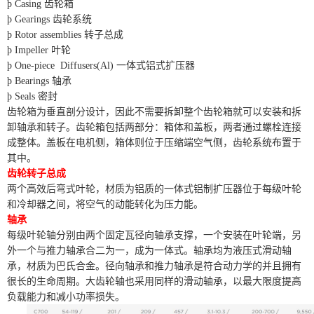
þ Casing 齿轮箱
þ Gearings 齿轮系统
þ Rotor assemblies 转子总成
þ Impeller 叶轮
þ One-piece Diffusers(Al) 一体式铝式扩压器
þ Bearings 轴承
þ Seals 密封
齿轮箱为垂直剖分设计，因此不需要拆卸整个齿轮箱就可以安装和拆
卸轴承和转子。齿轮箱包括两部分：箱体和盖板，两者通过螺栓连接
成整体。盖板在电机侧，箱体则位于压缩端空气侧，齿轮系统布置于
其中。
齿轮转子总成
两个高效后弯式叶轮，材质为铝质的一体式铝制扩压器位于每级叶轮
和冷却器之间，将空气的动能转化为压力能。
轴承
每级叶轮轴分别由两个固定瓦径向轴承支撑，一个安装在叶轮端，另
外一个与推力轴承合二为一，成为一体式。轴承均为液压式滑动轴
承，材质为巴氏合金。径向轴承和推力轴承是符合动力学的并且拥有
很长的生命周期。大齿轮轴也采用同样的滑动轴承，以最大限度提高
负载能力和减小功率损失。