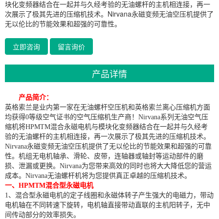
块化变频器结合在一起并与久经考验的无油螺杆的主机相连接，再一
次展示了极其先进的压缩机技术。Nirvana永磁变频无油空压机提供了
无以伦比的节能效果和超强的可靠性。
立即咨询
留言询价
产品详情
产品简介：
英格索兰是业内第一家在无油螺杆空压机和英格索兰离心压缩机方面
均获得0等级空气证书的空气压缩机生产商！Nirvana系列无油空气压
缩机将HPMTM混合永磁电机与模块化变频器结合在一起并与久经考
验的无油螺杆的主机相连接，再一次展示了极其先进的压缩机技术。
Nirvana永磁变频无油空压机提供了无以伦比的节能效果和超强的可靠
性。机组无电机轴承、滑轮、皮带，连轴器或轴封等运动部件的磨
损、泄漏或更换。Nirvana为您带来高效的同时也将大大降低您的营运
成本。Nirvana无油螺杆机将为您提供真正卓越的压缩机技术。
一、HPMTM混合型永磁电机
1、混合型永磁电机的定子线圈和永磁体转子产生强大的电磁力，带动
电机轴在不同转速下旋转，电机轴直接带动直联的主机阳转子，无中
间传动部分的效率损失。