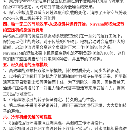
3、风冷的Nirvana无油螺杆空压机还通过调节变频离心风扇的流量来
保证CTD的稳定，同时达到节能及降低噪音的效果。
4、保证冷却流量以适应环境温度和负载的变化，消除了压缩空气将液
态水带入第二级转子的可能性。
四、独一无二的节能效率-从您投资并运行开始，Nirvana就将为您节
约空压机终身运行费用
英格索兰独特的调速变频驱动系统使空压机在一系列的运行工况下，
保持无以伦比的高效。对于传统的空压机，电机启动时会造成巨大的
能耗，启动电流通常会高达全负载时正常工作电流的8倍之多。
NirvanaTM的混和永磁电机保证启动电流不到负载电流的100％，这样
就消除了空压机启动时对电网的冲击，并且节约了能耗。
五、经久耐用的压缩模块
1、高效率的双螺杆双级压缩模块，铸铁材质外壳，同步齿轮驱动。
2、以往的无油螺杆压缩机为了抵消轴向推力都没有平衡活塞，但平衡
活塞又容易受到尘埃等污染而卡住，为了消除这一隐患，英格索兰无
油螺杆压缩机增加了一对推力轴承代替平衡活塞来承受轴向力，提高
主机运行可靠性。
3、带有超级涂层的转子保证稳定、持久的运行性能。
4、第二级转子采用不锈钢设计，适用于高温度运行环境，大大增加转
子的寿命。
六、冷却机组优越的可靠性
1、机组的运行环境按照亚洲高温、高湿的工作环境设计。
2、风冷机组可以在46℃高温环境下连续正常运行，对水冷机组最高进