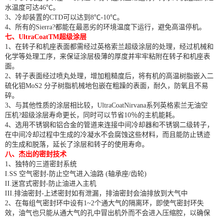
水温度可达46℃。
3、冷却装置的CTD可以达到8℃-10℃。
4、所有的Sierra?都能在最恶劣的环境温度下运行，避免高温停机。
七、UltraCoatTM超级涂层
1、在转子和机座表面都需经过英格索兰超级涂层的处理，经过机械和
化学等处理工序，来保证涂层极薄的厚度并牢牢粘附在转子和机座表
面。
2、转子表面经过喷丸处理，增加粗糙度后，将有机的高温树脂嵌入二
硫化钼MoS2 分子树脂机械地包嵌在粗躁的表面，耐久，防氧且不易
碎。
3、与其他性质的涂层相比较，UltraCoatNirvana系列英格索兰无油空
压机?超级涂层寿命更长，同时可以节省10％的主机能耗。
4、选用不锈钢和铝合金的管道来连接中间冷却器和不锈钢二级转子，
在中间冷却过程中生成的冷凝水不会腐蚀这些材料，而且能防止锈迹
的生成和脱落，延长了涂层和转子的使用寿命。
八、杰出的密封技术
1、独特的三道密封系统
I.SS 空气密封-防止空气进入油路 (轴承座/齿轮)
II.迷宫式密封-防止油进入主机
III.排油密封-上述密封如有泄漏，排油密封会油排放到大气中
2、在每组气密封环中设有1~2个通大气的隔离环，即使气密封环失
效，油气也只能从通大气的孔中冒出机外而不会进入压缩腔，以确保