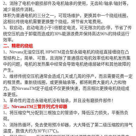
2、消除了电机中磨损部件及电机轴承的使用，无齿轮/轴承/轴封等，
减少易损件消耗。
体积为普通电机的三分之一，可现场维护，更换其中一个绕组线圈，
这相比传统电机需要更换整个绕组，将节省大笔费用。
3、软启动，启动电流小于1倍额定电流，可无限次的启/停，节省了传
统空压机由于卸载而造成的30%能源浪费并保持高达96%的持续运行
效率。
二、精密的绕组
1、Nirvana无油空压机 HPMTM混合型永磁电机的绕组直接缠绕在凸
型结构上，简单、可靠，且消除了普通感应电机效率低和电机发热集
中的问题，电机的发热集中经常会导致电机绝缘层破坏和其他故障的
产生。
2、维修传统空压机通常会造成几天或几周的停产，而且需要花费一定
的租赁费。重新绕线圈，或更换轴承等，都将耗费大量的人力和物
力。而NirvanaTM定子组成不仅更换快速，而且相比更换电机绕组成
本更低。
3、革命性的混合永磁电机没有轴承，并且没有磨损件部件！
三、NirvanaTM三管并列式冷却器
1、将压缩空气分配到三根独立的管道中，降低压力损失，平衡热负
荷。
2、消除热循环，免去使用预冷却器，大大降低了第二级压缩腔的排气
温度，数值大约为30℉(17℃)。