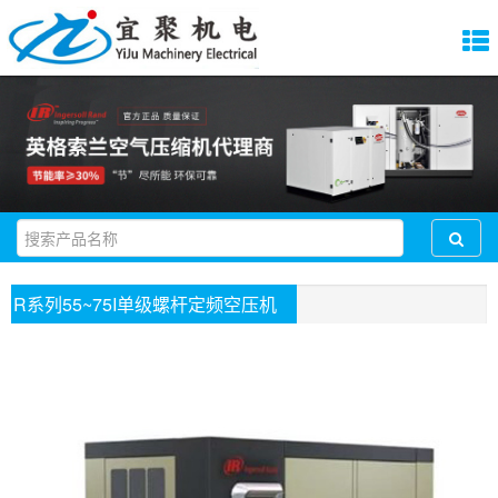
R系列55~75I单级螺杆定频空压机