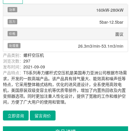
160kW-280kW
功率
5bar-12.5bar
压力
面议
价格
26.3m3/min-53.1m3/min
处理量
产品类别：
螺杆空压机
浏览次数：
297
发布时间：
2021-09-09
产品特点：
TS系列寿力螺杆式空压机是美国寿力亚洲公司根据市场需
求，开发的一款高端产品。该产品具有排气量大、能效高和噪声低等
特点，它采用整体箱式结构，优化的进风道设计，全系使用高效电
机，美国原装双级变容主机等优质零部件，增加了内置热回收及内置
变频器选项。同时更加注重人性化设计，提供了宽敞的工作和维护空
间，方便了广大用户的使用和管理。
立即咨询
留言询价